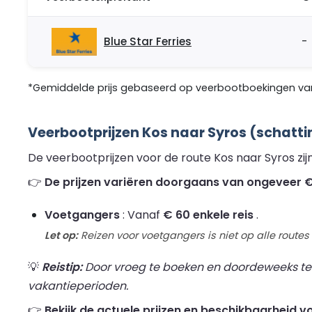
Blue Star Ferries
-
*Gemiddelde prijs gebaseerd op veerbootboekingen van 
Veerbootprijzen Kos naar Syros (schatti
De veerbootprijzen voor de route Kos naar Syros zij
👉
De prijzen variëren doorgaans van ongeveer € 
Voetgangers
: Vanaf
€ 60 enkele reis
.
Let op:
Reizen voor voetgangers is niet op alle routes
💡
Reistip:
Door vroeg te boeken en doordeweeks te re
vakantieperioden.
👉
Bekijk de actuele prijzen en beschikbaarheid v