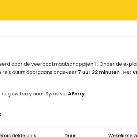
eerd door de veerbootmaatschappijen 1 .
Onder de explo
 reis duurt doorgaans ongeveer
7 uur 32 minuten
.
Het
v
 nog uw ferry naar Syros via
AFerry
.
s
emiddelde prijs
Duur
Wekelijkse z