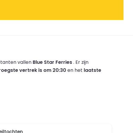
itanten vallen
Blue Star Ferries
.
Er zijn
roegste vertrek is om 20:30
en het
laatste
eiltochten