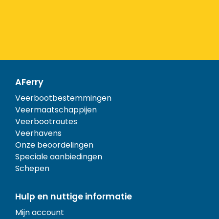
AFerry
Veerbootbestemmingen
Veermaatschappijen
Veerbootroutes
Veerhavens
Onze beoordelingen
Speciale aanbiedingen
Schepen
Hulp en nuttige informatie
Mijn account