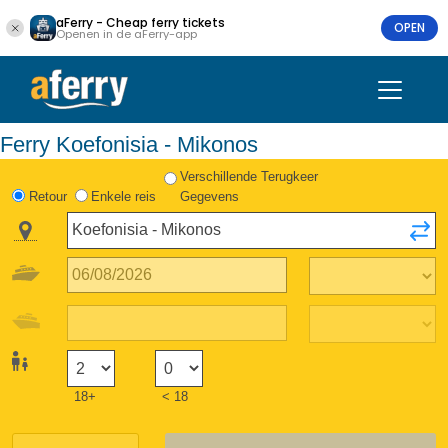
aFerry - Cheap ferry tickets
OPEN
Openen in de aFerry-app
Ferry Koefonisia - Mikonos
Verschillende Terugkeer
Retour
Enkele reis
Gegevens
18+
< 18