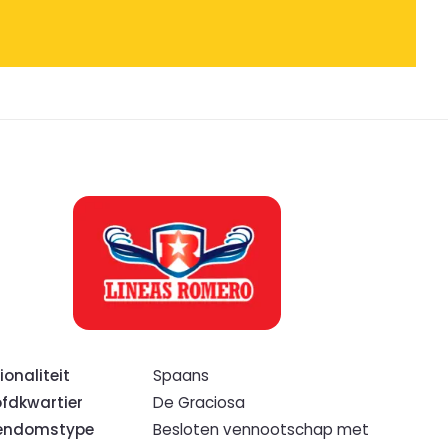
ionaliteit
Spaans
fdkwartier
De Graciosa
endomstype
Besloten vennootschap met