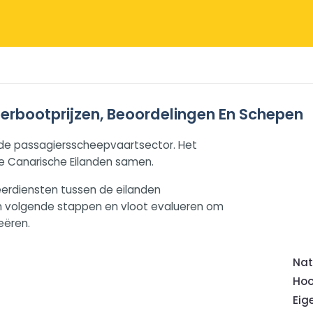
erbootprijzen, Beoordelingen En Schepen
in de passagiersscheepvaartsector. Het
ijke Canarische Eilanden samen.
erdiensten tussen de eilanden
hun volgende stappen en vloot evalueren om
eëren.
Nat
Hoo
Eig