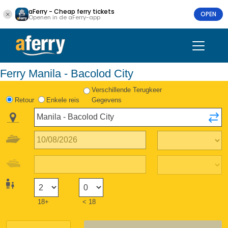
aFerry - Cheap ferry tickets
OPEN
Openen in de aFerry-app
Ferry Manila - Bacolod City
Verschillende Terugkeer
Retour
Enkele reis
Gegevens
18+
< 18