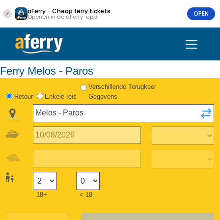
aFerry - Cheap ferry tickets
OPEN
Openen in de aFerry-app
Ferry Melos - Paros
Verschillende Terugkeer
Retour
Enkele reis
Gegevens
18+
< 18