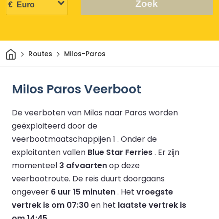
Zoek
Thuis
Routes
Milos-Paros
Milos Paros Veerboot
De veerboten van Milos naar Paros worden
geëxploiteerd door de
veerbootmaatschappijen 1 .
Onder de
exploitanten vallen
Blue Star Ferries
.
Er zijn
momenteel
3 afvaarten
op deze
veerbootroute.
De reis duurt doorgaans
ongeveer
6 uur 15 minuten
.
Het
vroegste
vertrek is om 07:30
en het
laatste vertrek is
om 14:45
.