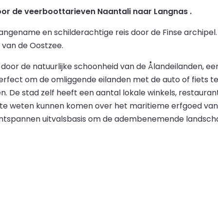
voor de veerboottarieven Naantali naar Langnas .
ngename en schilderachtige reis door de Finse archipel.
l van de Oostzee.
door de natuurlijke schoonheid van de Ålandeilanden, ee
erfect om de omliggende eilanden met de auto of fiets t
en. De stad zelf heeft een aantal lokale winkels, restaura
e weten kunnen komen over het maritieme erfgoed van d
ontspannen uitvalsbasis om de adembenemende landschap