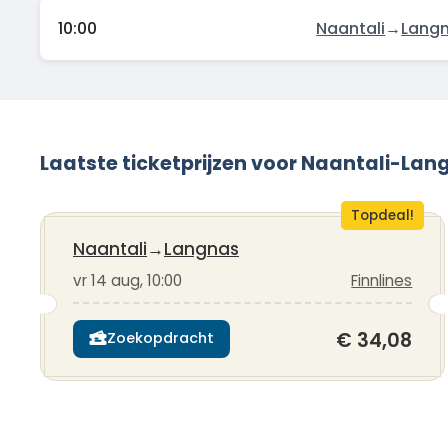
10:00
Naantali
→
Lang
Laatste ticketprijzen voor Naantali-Lan
Topdeal!
Naantali
→
Langnas
vr 14 aug, 10:00
Finnlines
€ 34,08
Zoekopdracht