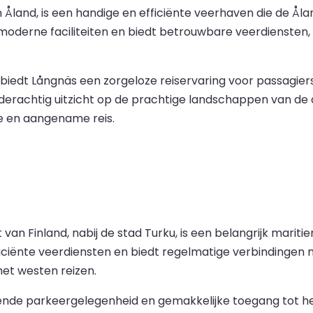
Åland, is een handige en efficiënte veerhaven die de Ål
 moderne faciliteiten en biedt betrouwbare veerdiensten
g biedt Långnäs een zorgeloze reiservaring voor passagiers
derachtig uitzicht op de prachtige landschappen van de a
e en aangename reis.
van Finland, nabij de stad Turku, is een belangrijk mari
ficiënte veerdiensten en biedt regelmatige verbindingen
het westen reizen.
oende parkeergelegenheid en gemakkelijke toegang tot h