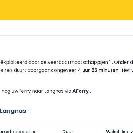
ëxploiteerd door de veerbootmaatschappijen 1 .
Onder d
e reis duurt doorgaans ongeveer
4 uur 55 minuten
.
Het
 nog uw ferry naar Langnas via
AFerry
.
 Langnas
emiddelde prijs
Duur
Wekelijkse 