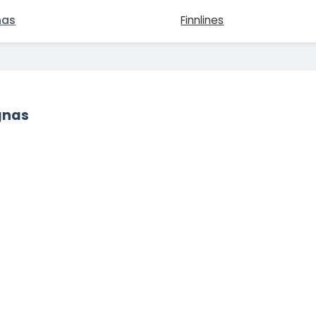
nas
Finnlines
gnas