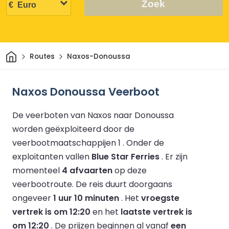
Zoek
Thuis
Routes
Naxos-Donoussa
Naxos Donoussa Veerboot
De veerboten van Naxos naar Donoussa
worden geëxploiteerd door de
veerbootmaatschappijen 1 .
Onder de
exploitanten vallen
Blue Star Ferries
.
Er zijn
momenteel
4 afvaarten
op deze
veerbootroute.
De reis duurt doorgaans
ongeveer
1 uur 10 minuten
.
Het
vroegste
vertrek is om 12:20
en het
laatste vertrek is
om 12:20
.
De prijzen beginnen al vanaf
een