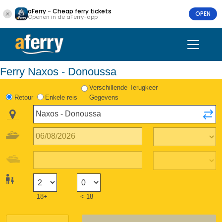
aFerry - Cheap ferry tickets
OPEN
Openen in de aFerry-app
Ferry Naxos - Donoussa
Verschillende Terugkeer
Retour
Enkele reis
Gegevens
18+
< 18