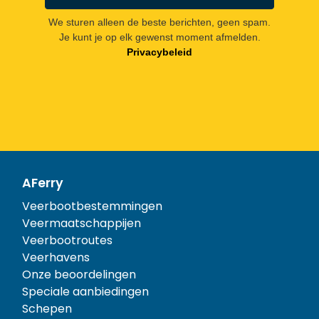
We sturen alleen de beste berichten, geen spam.
Je kunt je op elk gewenst moment afmelden.
Privacybeleid
AFerry
Veerbootbestemmingen
Veermaatschappijen
Veerbootroutes
Veerhavens
Onze beoordelingen
Speciale aanbiedingen
Schepen