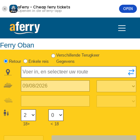
aFerry - Cheap ferry tickets
OPEN
Openen in de aFerry-app
Ferry Oban
Verschillende Terugkeer
Retour
Enkele reis
Gegevens
18+
< 18