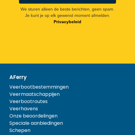
We sturen alleen de beste berichten, geen spam.
Je kunt je op elk gewenst moment afmelden.
Privacybeleid
AFerry
Veerbootbestemmingen
Veermaatschappijen
Veerbootroutes
Veerhavens
Onze beoordelingen
Speciale aanbiedingen
Schepen