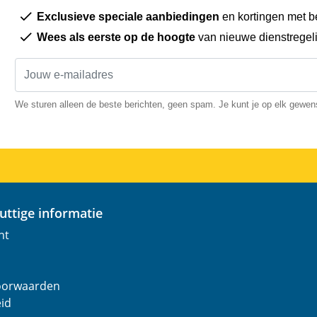
Exclusieve speciale aanbiedingen
en kortingen met b
Wees als eerste op de hoogte
van nieuwe dienstregel
We sturen alleen de beste berichten, geen spam. Je kunt je op elk gewe
nuttige informatie
nt
oorwaarden
eid