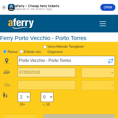
aFerry - Cheap ferry tickets
OPEN
Openen in de aFerry-app
Ferry Porto Vecchio - Porto Torres
Verschillende Terugkeer
Retour
Enkele reis
Gegevens
18+
< 18