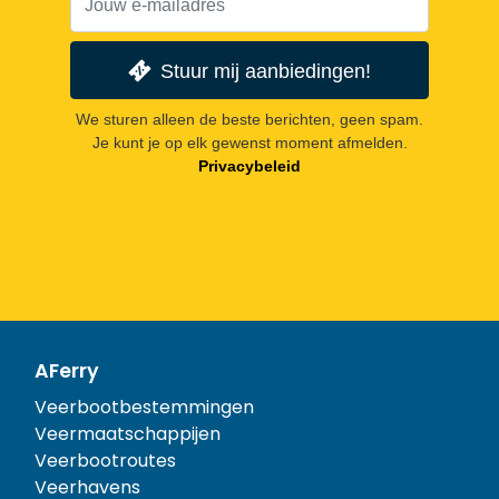
Stuur mij aanbiedingen!
We sturen alleen de beste berichten, geen spam.
Je kunt je op elk gewenst moment afmelden.
Privacybeleid
AFerry
Veerbootbestemmingen
Veermaatschappijen
Veerbootroutes
Veerhavens