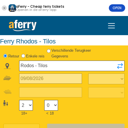
aFerry - Cheap ferry tickets
OPEN
Openen in de aFerry-app
Ferry Rhodos - Tilos
Verschillende Terugkeer
Retour
Enkele reis
Gegevens
18+
< 18