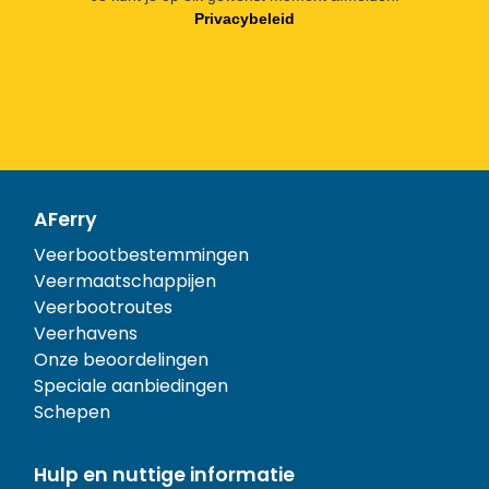
Privacybeleid
AFerry
Veerbootbestemmingen
Veermaatschappijen
Veerbootroutes
Veerhavens
Onze beoordelingen
Speciale aanbiedingen
Schepen
Hulp en nuttige informatie