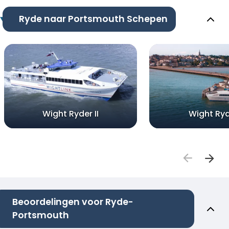
Ryde naar Portsmouth Schepen
Wight Ryder II
Wight Ryd
Beoordelingen voor Ryde-
Portsmouth