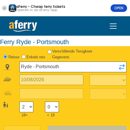
aFerry - Cheap ferry tickets
OPEN
Openen in de aFerry-app
Ferry Ryde - Portsmouth
Verschillende Terugkeer
Retour
Enkele reis
Gegevens
18+
< 18