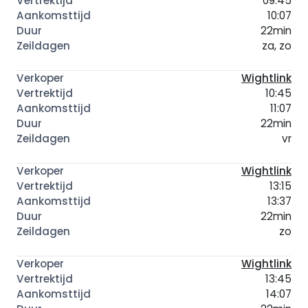
09:45
10:07
22min
za, zo
Wightlink
10:45
11:07
22min
vr
Wightlink
13:15
13:37
22min
zo
Wightlink
13:45
14:07