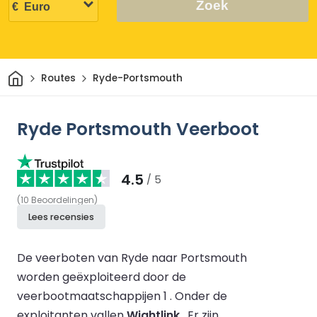
Zoek
Thuis
Routes
Ryde-Portsmouth
Ryde Portsmouth Veerboot
4.5
/ 5
(
10
Beoordelingen
)
Lees recensies
De veerboten van Ryde naar Portsmouth
worden geëxploiteerd door de
veerbootmaatschappijen 1 .
Onder de
exploitanten vallen
Wightlink
.
Er zijn