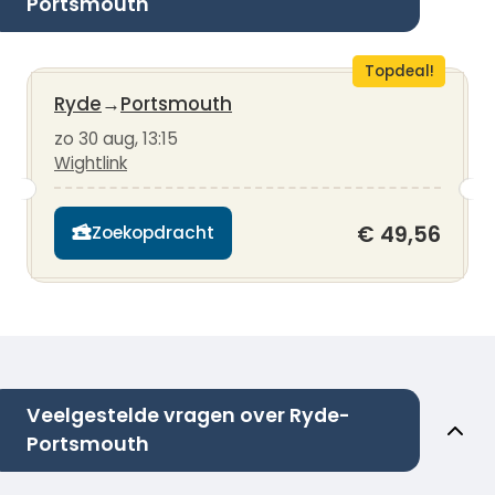
Portsmouth
Topdeal!
Ryde
→
Portsmouth
zo 30 aug, 13:15
Wightlink
€ 49,56
Zoekopdracht
Veelgestelde vragen over Ryde-
Portsmouth