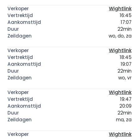
Wightlink
16:45
17:07
22min
wo, do, za
Wightlink
18:45
19:07
22min
wo, vr
Wightlink
19:47
20:09
22min
ma, za
Wightlink