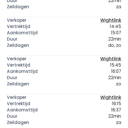
22min
za
Wightlink
14:45
15:07
22min
do, zo
Wightlink
15:45
16:07
22min
zo
Wightlink
16:15
16:37
22min
za