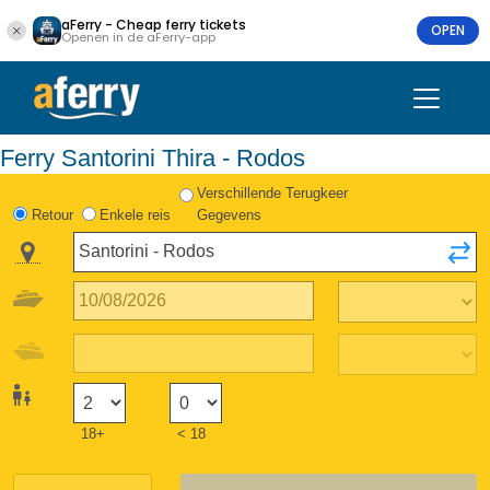
aFerry - Cheap ferry tickets
OPEN
Openen in de aFerry-app
Ferry Santorini Thira - Rodos
Verschillende Terugkeer
Retour
Enkele reis
Gegevens
18+
< 18