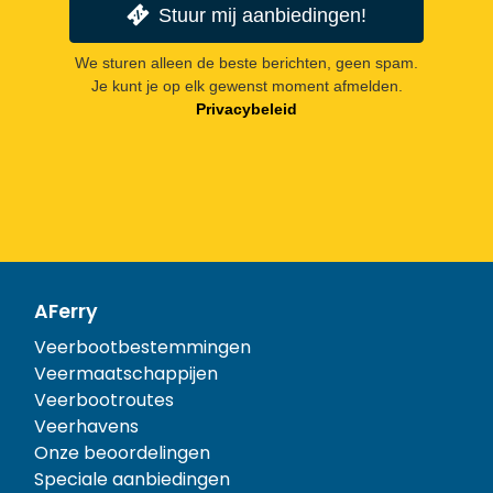
Stuur mij aanbiedingen!
We sturen alleen de beste berichten, geen spam.
Je kunt je op elk gewenst moment afmelden.
Privacybeleid
AFerry
Veerbootbestemmingen
Veermaatschappijen
Veerbootroutes
Veerhavens
Onze beoordelingen
Speciale aanbiedingen