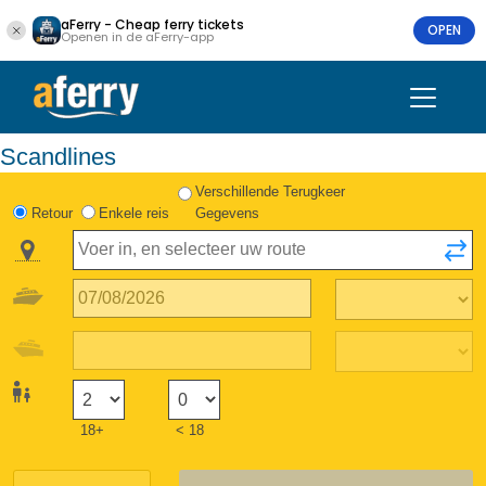
aFerry - Cheap ferry tickets
OPEN
Openen in de aFerry-app
Scandlines
Verschillende Terugkeer
Retour
Enkele reis
Gegevens
18+
< 18