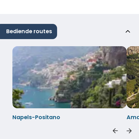
Bediende routes
Napels-Positano
Amal