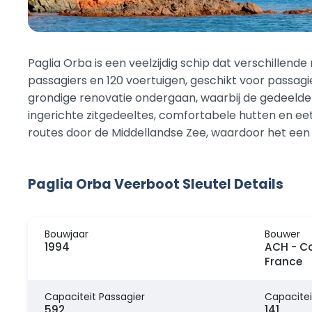
Paglia Orba is een veelzijdig schip dat verschillend
passagiers en 120 voertuigen, geschikt voor passagi
grondige renovatie ondergaan, waarbij de gedeelde
ingerichte zitgedeeltes, comfortabele hutten en eet
routes door de Middellandse Zee, waardoor het een b
Paglia Orba Veerboot Sleutel Details
Bouwjaar
Bouwer
1994
ACH - Co
France
Capaciteit Passagier
Capacitei
592
141