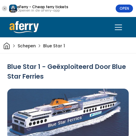
aFerry - Cheap ferry tickets
OPEN
Openen in de aFerry-app
Thuis
Schepen
Blue Star 1
Blue Star 1 - Geëxploiteerd Door Blue
Star Ferries