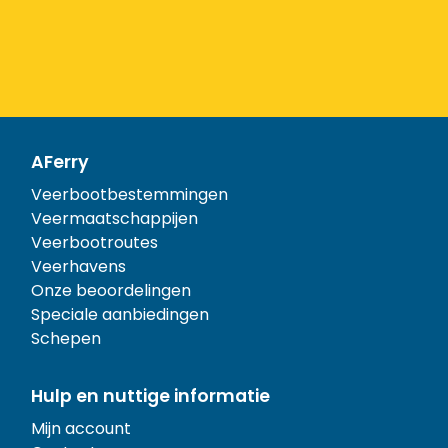
AFerry
Veerbootbestemmingen
Veermaatschappijen
Veerbootroutes
Veerhavens
Onze beoordelingen
Speciale aanbiedingen
Schepen
Hulp en nuttige informatie
Mijn account