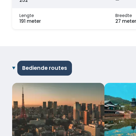
252
—
Lengte
Breedte
191 meter
27 mete
Bediende routes