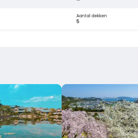
—
Aantal dekken
r
5