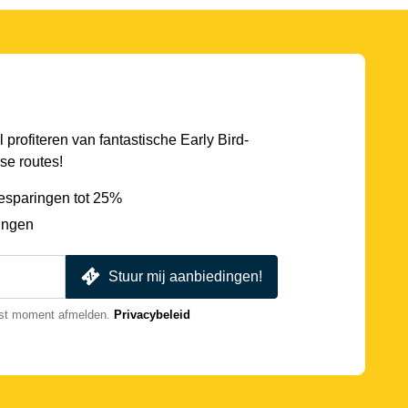
l profiteren van fantastische Early Bird-
se routes!
esparingen tot 25%
ingen
Stuur mij aanbiedingen!
nst moment afmelden.
Privacybeleid