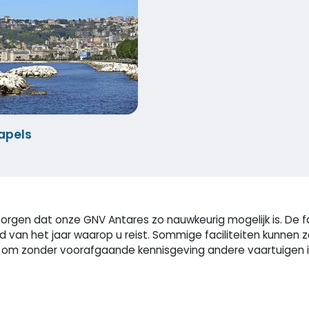
apels
rgen dat onze GNV Antares zo nauwkeurig mogelijk is. De fa
ijd van het jaar waarop u reist. Sommige faciliteiten kunne
m zonder voorafgaande kennisgeving andere vaartuigen in t