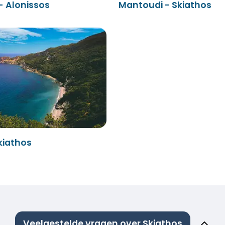
- Alonissos
Mantoudi - Skiathos
kiathos
Veelgestelde vragen over Skiathos