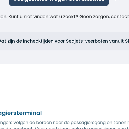
agen. Kunt u niet vinden wat u zoekt? Geen zorgen, cont
at zijn de inchecktijden voor Seajets-veerboten vanuit S
giersterminal
gers volgen de borden naar de passagiersgang en tonen hu
n de veerboot. Voor voertuigen: volg de aanwijzingen van h