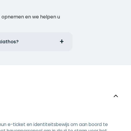
act opnemen en we helpen u
kiathos?
n e-ticket en identiteitsbewijs om aan boord te
et havenpersoneel om in de rij te staan voor het