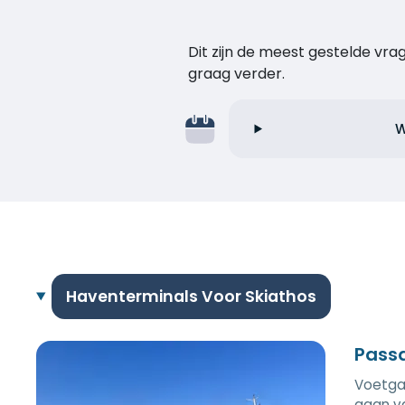
Dit zijn de meest gestelde vr
graag verder.
W
Haventerminals Voor Skiathos
Passa
Voetgan
gaan va