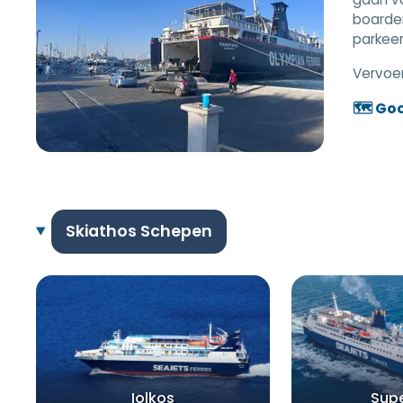
boarden
parkeer
Vervoer
🗺️ Go
Skiathos Schepen
Iolkos
Supe