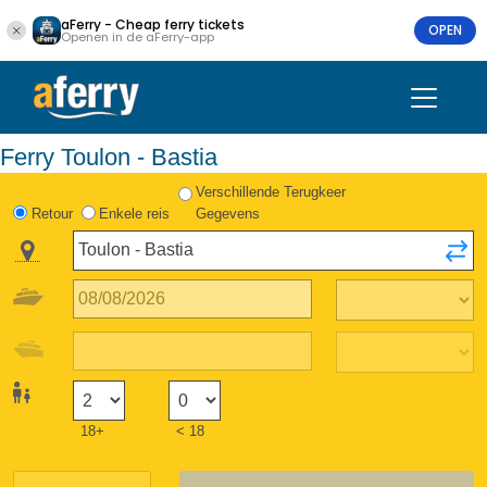
aFerry - Cheap ferry tickets
OPEN
Openen in de aFerry-app
Ferry Toulon - Bastia
Verschillende Terugkeer
Retour
Enkele reis
Gegevens
18+
< 18