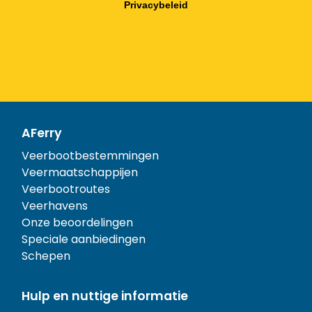
Privacybeleid
AFerry
Veerbootbestemmingen
Veermaatschappijen
Veerbootroutes
Veerhavens
Onze beoordelingen
Speciale aanbiedingen
Schepen
Hulp en nuttige informatie