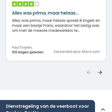
Alles was prima, maar helaas…
Alles was prima, maar helaas spreek ik Engels en
maar een beetje Frans, waardoor het lastig was
om met de meeste medewerkers te
communiceren! Misschien moet ik mijn Frans
beter gaan oefenen, maar het is dan ook een
toeristische sector. Verder heb ik er wel van
Paul Traylen
,
genoten.
Verzameld door AFerry.com
159 dagen geleden
Dienstregeling van de veerboot voor