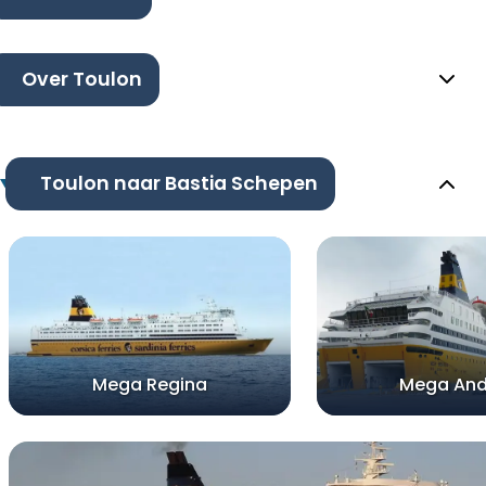
Over Toulon
Toulon naar Bastia Schepen
Mega Regina
Mega And