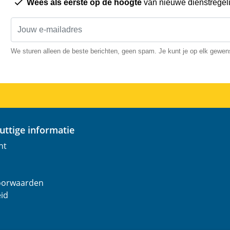
Wees als eerste op de hoogte
van nieuwe dienstregel
We sturen alleen de beste berichten, geen spam. Je kunt je op elk gewe
nuttige informatie
nt
oorwaarden
eid