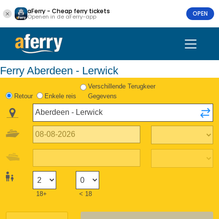
aFerry - Cheap ferry tickets
OPEN
Openen in de aFerry-app
Ferry Aberdeen - Lerwick
Verschillende Terugkeer
Retour
Enkele reis
Gegevens
18+
< 18