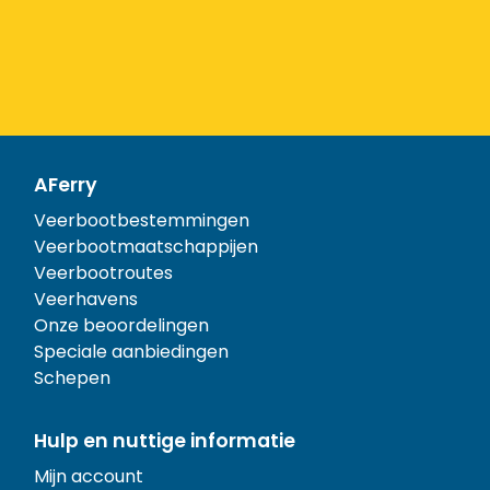
AFerry
Veerbootbestemmingen
Veerbootmaatschappijen
Veerbootroutes
Veerhavens
Onze beoordelingen
Speciale aanbiedingen
Schepen
Hulp en nuttige informatie
Mijn account