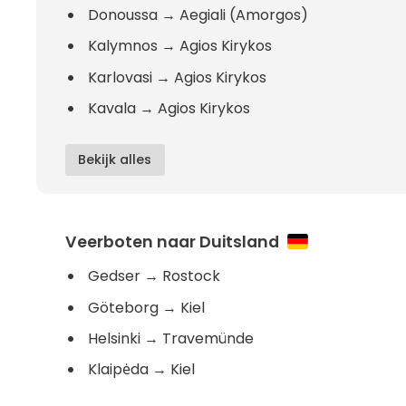
Donoussa
→
Aegiali (Amorgos)
Kalymnos
→
Agios Kirykos
Karlovasi
→
Agios Kirykos
Kavala
→
Agios Kirykos
Bekijk alles
Veerboten naar Duitsland
Gedser
→
Rostock
Göteborg
→
Kiel
Helsinki
→
Travemünde
Klaipėda
→
Kiel