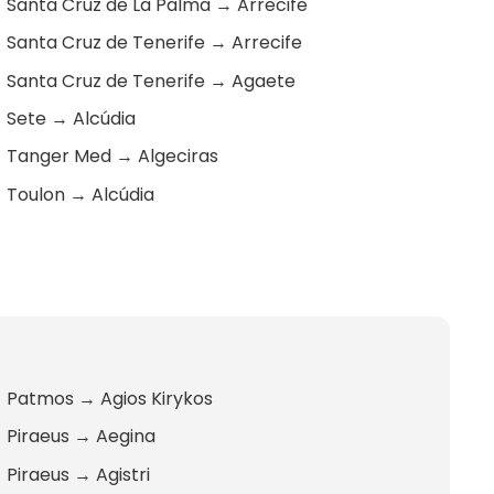
Santa Cruz de La Palma
→
Arrecife
Santa Cruz de Tenerife
→
Arrecife
Santa Cruz de Tenerife
→
Agaete
Sete
→
Alcúdia
Tanger Med
→
Algeciras
Toulon
→
Alcúdia
Patmos
→
Agios Kirykos
Piraeus
→
Aegina
Piraeus
→
Agistri