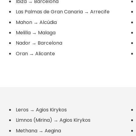
Ibiza
→
Barcelona
Las Palmas de Gran Canaria
→
Arrecife
Mahon
→
Alcúdia
Melilla
→
Malaga
Nador
→
Barcelona
Oran
→
Alicante
Leros
→
Agios Kirykos
Limnos (Mirina)
→
Agios Kirykos
Methana
→
Aegina