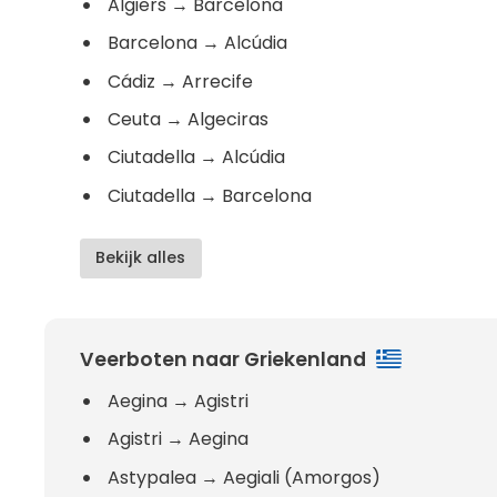
Algiers
→
Barcelona
Barcelona
→
Alcúdia
Cádiz
→
Arrecife
Ceuta
→
Algeciras
Ciutadella
→
Alcúdia
Ciutadella
→
Barcelona
Bekijk alles
Veerboten naar Griekenland
Aegina
→
Agistri
Agistri
→
Aegina
Astypalea
→
Aegiali (Amorgos)