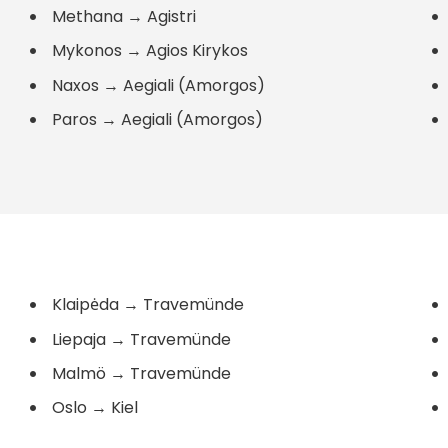
Methana
→
Agistri
Mykonos
→
Agios Kirykos
Naxos
→
Aegiali (Amorgos)
Paros
→
Aegiali (Amorgos)
Klaipėda
→
Travemünde
Liepaja
→
Travemünde
Malmö
→
Travemünde
Oslo
→
Kiel