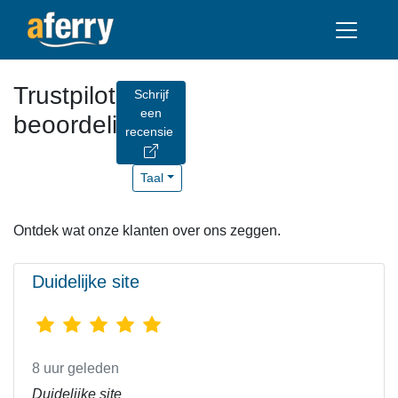
Trustpilot-
Schrijf
een
beoordelingen
recensie
Taal
Ontdek wat onze klanten over ons zeggen.
Duidelijke site
8 uur geleden
Duidelijke site