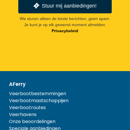
Stuur mij aanbiedingen!
We sturen alleen de beste berichten, geen spam.
Je kunt je op elk gewenst moment afmelden.
Privacybeleid
AFerry
Veerbootbestemmingen
Veerbootmaatschappijen
Veerbootroutes
Veerhavens
Onze beoordelingen
Speciale aanbiedingen