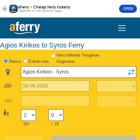
aFerry - Cheap ferry tickets
OPEN
Openen in de aFerry-app
Agios Kirikos to Syros Ferry
Verschillende Terugkeer
Retour
Enkele reis
Gegevens
18+
< 18