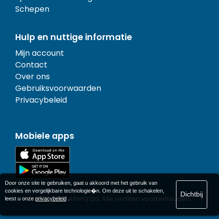
Schepen
Hulp en nuttige informatie
Mijn account
Contact
Over ons
Gebruiksvoorwaarden
Privacybeleid
Mobiele apps
Door onze site te gebruiken, gaat u akkoord met het gebruik van
cookies en vergelijkbare technologie�n. Om deze uit te schakelen,
Dichtbij
© 1977-
2026
AFerry Ltd. Alle rechten voorbehouden.
leest u onze
privacybeleid
.