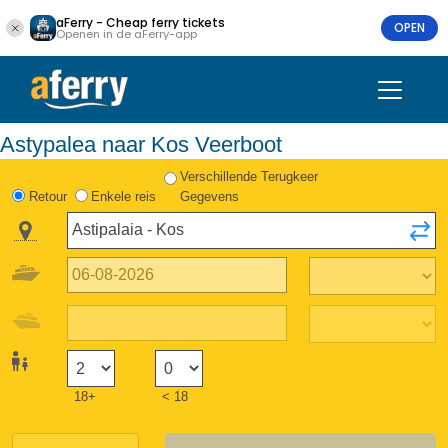
aFerry - Cheap ferry tickets
OPEN
Openen in de aFerry-app
Astypalea naar Kos Veerboot
Verschillende Terugkeer
Retour
Enkele reis
Gegevens
18+
< 18