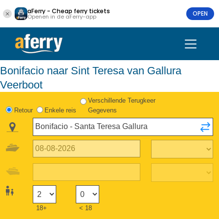
aFerry - Cheap ferry tickets
OPEN
Openen in de aFerry-app
Bonifacio naar Sint Teresa van Gallura
Veerboot
Verschillende Terugkeer
Retour
Enkele reis
Gegevens
18+
< 18