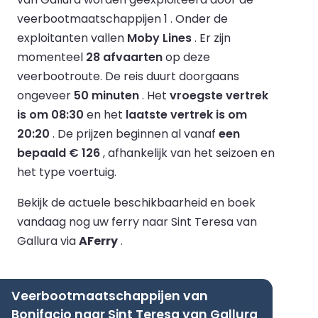
veerbootmaatschappijen 1 .
Onder de
exploitanten vallen
Moby Lines
.
Er zijn
momenteel
28 afvaarten
op deze
veerbootroute.
De reis duurt doorgaans
ongeveer
50 minuten
.
Het
vroegste vertrek
is om 08:30
en het
laatste vertrek is om
20:20
.
De prijzen beginnen al vanaf
een
bepaald € 126
, afhankelijk van het seizoen en
het type voertuig.
Bekijk de actuele beschikbaarheid en boek
vandaag nog uw ferry naar Sint Teresa van
Gallura via
AFerry
.
Veerbootmaatschappijen van
Bonifacio naar Sint Teresa van Gallura