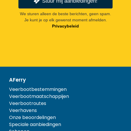
Stuur mij aanbiedingen!
We sturen alleen de beste berichten, geen spam.
Je kunt je op elk gewenst moment afmelden.
Privacybeleid
AFerry
Veerbootbestemmingen
Veerbootmaatschappijen
Veerbootroutes
Veerhavens
Onze beoordelingen
Speciale aanbiedingen