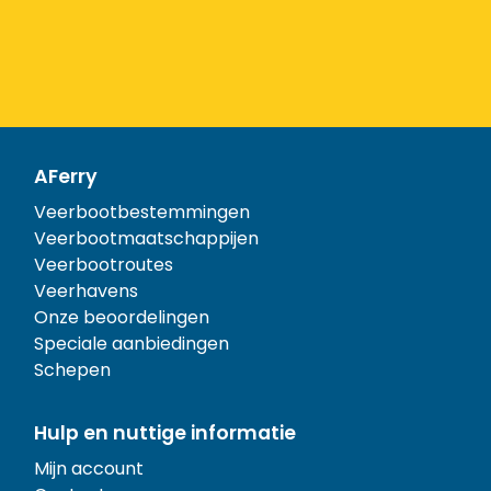
AFerry
Veerbootbestemmingen
Veerbootmaatschappijen
Veerbootroutes
Veerhavens
Onze beoordelingen
Speciale aanbiedingen
Schepen
Hulp en nuttige informatie
Mijn account