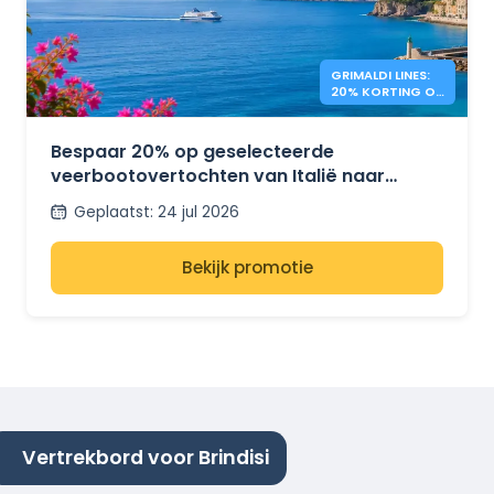
GRIMALDI LINES:
20% KORTING OP
VEERBOTEN NAAR
GRIEKENLAND
Bespaar 20% op geselecteerde
veerbootovertochten van Italië naar
Griekenland met Grimaldi Lines.
Geplaatst
:
24 jul 2026
Bekijk promotie
Vertrekbord voor Brindisi