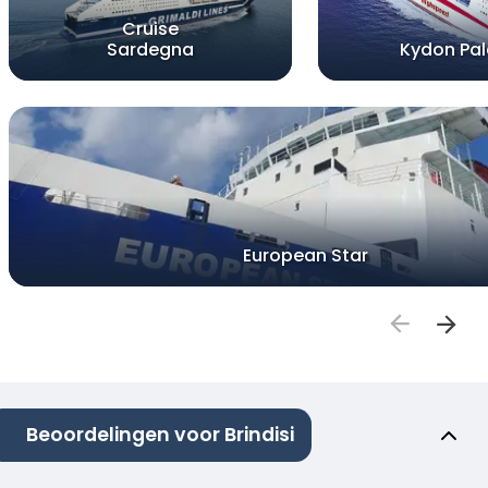
Cruise
Sardegna
Kydon Pa
European Star
Beoordelingen voor Brindisi