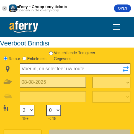
aFerry - Cheap ferry tickets
OPEN
Openen in de aFerry-app
Veerboot Brindisi
Verschillende Terugkeer
Retour
Enkele reis
Gegevens
18+
< 18