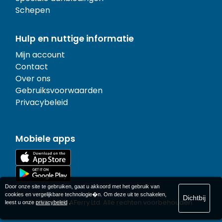
Schepen
Hulp en nuttige informatie
Mijn account
Contact
Over ons
Gebruiksvoorwaarden
Privacybeleid
Mobiele apps
Door onze site te gebruiken, gaat u akkoord met het gebruik van
cookies en vergelijkbare technologie�n. Om deze uit te schakelen,
Dichtbij
© 1977-
2026
AFerry Ltd. Alle rechten voorbehouden.
leest u onze
privacybeleid
.