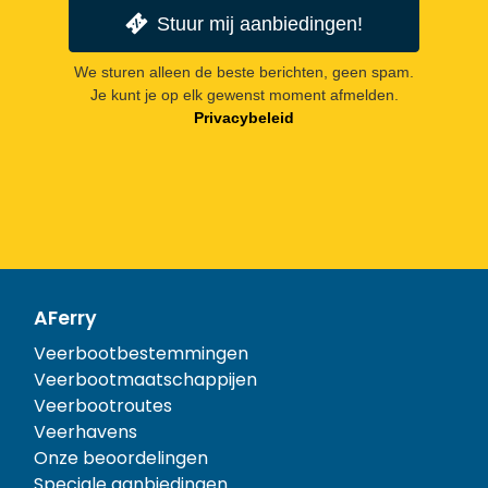
Stuur mij aanbiedingen!
We sturen alleen de beste berichten, geen spam.
Je kunt je op elk gewenst moment afmelden.
Privacybeleid
AFerry
Veerbootbestemmingen
Veerbootmaatschappijen
Veerbootroutes
Veerhavens
Onze beoordelingen
Speciale aanbiedingen