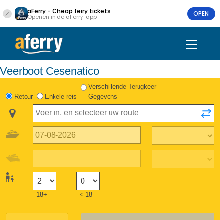
aFerry - Cheap ferry tickets
OPEN
Openen in de aFerry-app
Veerboot Cesenatico
Verschillende Terugkeer
Retour
Enkele reis
Gegevens
18+
< 18