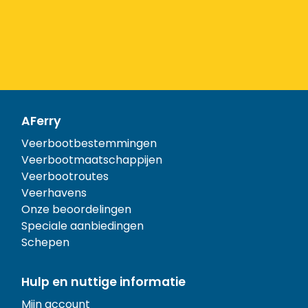
AFerry
Veerbootbestemmingen
Veerbootmaatschappijen
Veerbootroutes
Veerhavens
Onze beoordelingen
Speciale aanbiedingen
Schepen
Hulp en nuttige informatie
Mijn account