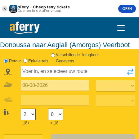
aFerry - Cheap ferry tickets
OPEN
Openen in de aFerry-app
Donoussa naar Aegiali (Amorgos) Veerboot
Verschillende Terugkeer
Retour
Enkele reis
Gegevens
18+
< 18