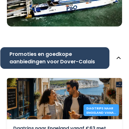
Promoties en goedkope
aanbiedingen voor Dover-Calais
DAGTRIPS NAAR
ENGELAND VANAF
€63 - DFDS
Dagtrips naar Engeland vanaf €63 met