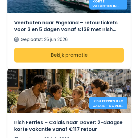
KORTE
VAKANTIES IN
ENGELAND MET
IRISH FERRIES -
€138*
Veerboten naar Engeland – retourtickets
voor 3 en 5 dagen vanaf €138 met Irish
Ferries
Geplaatst
:
25 jun 2026
Bekijk promotie
IRISH FERRIES 117€
CALAIS - DOVER
2-DAAGSE
RETOUR
Irish Ferries – Calais naar Dover: 2-daagse
korte vakantie vanaf €117 retour