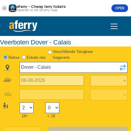
aFerry - Cheap ferry tickets
OPEN
Openen in de aFerry-app
Veerboten Dover - Calais
Verschillende Terugkeer
Retour
Enkele reis
Gegevens
18+
< 18