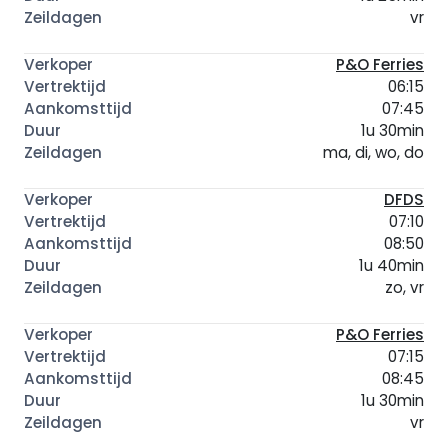
vr
P&O Ferries
06:15
07:45
1u 30min
ma, di, wo, do
DFDS
07:10
08:50
1u 40min
zo, vr
P&O Ferries
07:15
08:45
1u 30min
vr