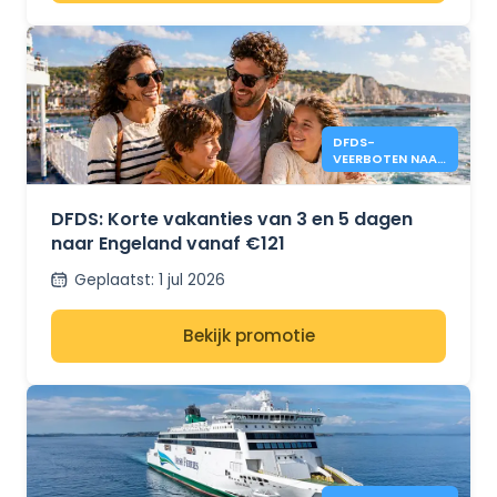
DFDS-
VEERBOTEN NAAR
ENGELAND VANAF
€121
DFDS: Korte vakanties van 3 en 5 dagen
naar Engeland vanaf €121
Geplaatst
:
1 jul 2026
Bekijk promotie