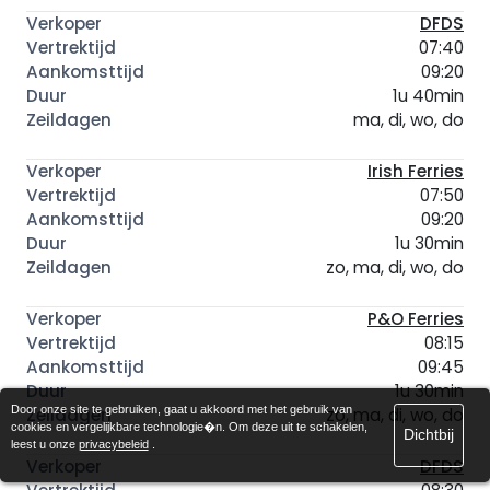
DFDS
07:40
09:20
1u 40min
ma, di, wo, do
Irish Ferries
07:50
09:20
1u 30min
zo, ma, di, wo, do
P&O Ferries
08:15
09:45
1u 30min
Door onze site te gebruiken, gaat u akkoord met het gebruik van
zo, ma, di, wo, do
cookies en vergelijkbare technologie�n. Om deze uit te schakelen,
Dichtbij
leest u onze
privacybeleid
.
DFDS