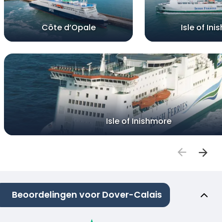
Côte d’Opale
Isle of Ini
Isle of Inishmore
Beoordelingen voor Dover-Calais