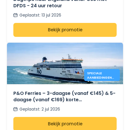
DFDS - 24 uur retour
Geplaatst
:
13 jul 2026
Bekijk promotie
SPECIALE
AANBIEDINGEN
VAN P&O FERRIES
VOOR 3 EN 5
DAGEN
P&O Ferries – 3-daagse (vanaf €145) & 5-
daagse (vanaf €169) korte
vakantieaanbiedingen – Dover naar Calais
Geplaatst
:
2 jul 2026
Bekijk promotie