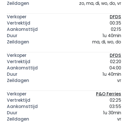
zo, ma, di, wo, do, vr
DFDS
00:35
02:15
1u 40min
ma, di, wo, do
DFDS
02:20
04:00
1u 40min
vr
P&O Ferries
02:25
03:55
1u 30min
vr