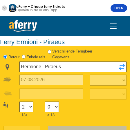
aFerry - Cheap ferry tickets
OPEN
Openen in de aFerry-app
Ferry Ermioni - Piraeus
Verschillende Terugkeer
Retour
Enkele reis
Gegevens
18+
< 18