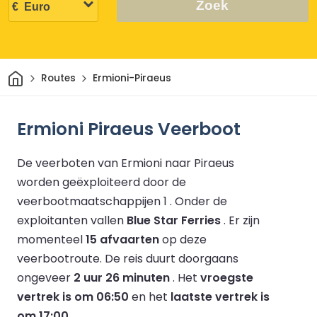
Zoek
Thuis
Routes
Ermioni-Piraeus
Ermioni Piraeus Veerboot
De veerboten van Ermioni naar Piraeus
worden geëxploiteerd door de
veerbootmaatschappijen 1 .
Onder de
exploitanten vallen
Blue Star Ferries
.
Er zijn
momenteel
15 afvaarten
op deze
veerbootroute.
De reis duurt doorgaans
ongeveer
2 uur 26 minuten
.
Het
vroegste
vertrek is om 06:50
en het
laatste vertrek is
om 17:00
.