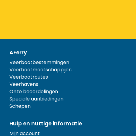
AFerry
Veerbootbestemmingen
Veerbootmaatschappijen
Veerbootroutes
Veerhavens
Onze beoordelingen
Speciale aanbiedingen
Schepen
Hulp en nuttige informatie
Mijn account