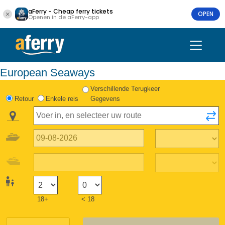
aFerry - Cheap ferry tickets
OPEN
Openen in de aFerry-app
European Seaways
Verschillende Terugkeer
Retour
Enkele reis
Gegevens
18+
< 18