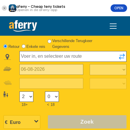
aFerry - Cheap ferry tickets
OPEN
Openen in de aFerry-app
Verschillende Terugkeer
Retour
Enkele reis
Gegevens
18+
< 18
Zoek