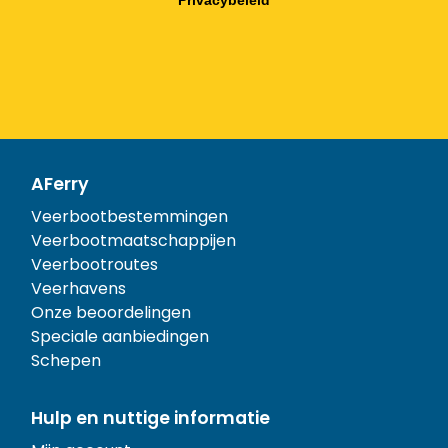
Privacybeleid
AFerry
Veerbootbestemmingen
Veerbootmaatschappijen
Veerbootroutes
Veerhavens
Onze beoordelingen
Speciale aanbiedingen
Schepen
Hulp en nuttige informatie