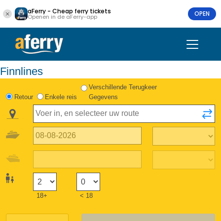
aFerry - Cheap ferry tickets
OPEN
Openen in de aFerry-app
Finnlines
Verschillende Terugkeer
Retour
Enkele reis
Gegevens
18+
< 18