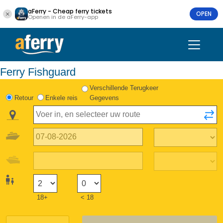
aFerry - Cheap ferry tickets
OPEN
Openen in de aFerry-app
Ferry Fishguard
Verschillende Terugkeer
Retour
Enkele reis
Gegevens
18+
< 18