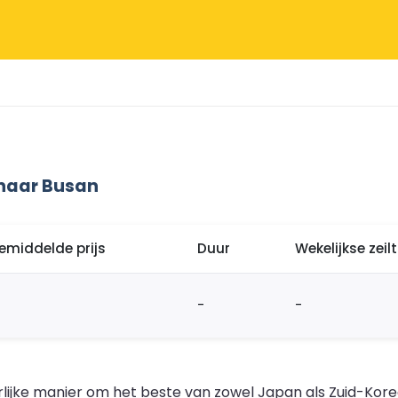
naar Busan
emiddelde prijs
Duur
Wekelijkse zei
-
-
rlijke manier om het beste van zowel Japan als Zuid-Kor