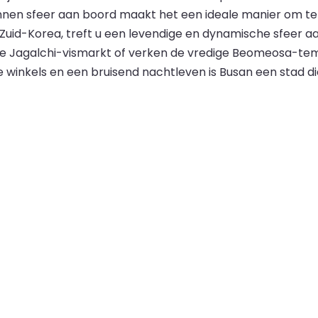
nnen sfeer aan boord maakt het een ideale manier om te re
uid-Korea, treft u een levendige en dynamische sfeer aan
de Jagalchi-vismarkt of verken de vredige Beomeosa-tem
els en een bruisend nachtleven is Busan een stad die vo