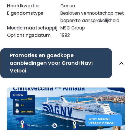
Hoofdkwartier
Genua
Eigendomstype
Besloten vennootschap met
beperkte aansprakelijkheid
Moedermaatschappij
MSC Group
Oprichtingsdatum
1992
Promoties en goedkope
aanbiedingen voor Grandi Navi
Veloci
NIEUW!
GNV: NIEUWE
VEERBOOTROUTE
CIVITAVECCHIA
ANNABA