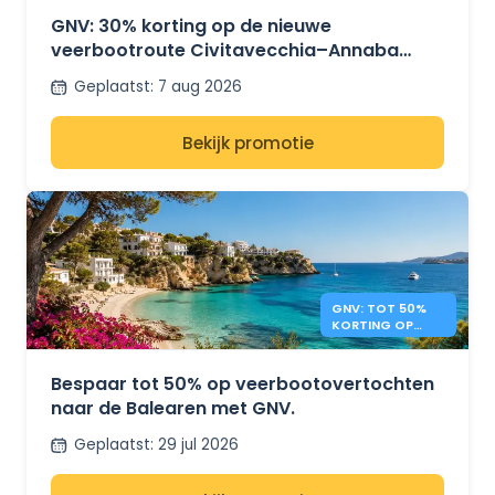
GNV: 30% korting op de nieuwe
veerbootroute Civitavecchia–Annaba
tussen Italië en Algerije
Geplaatst
:
7 aug 2026
Bekijk promotie
GNV: TOT 50%
KORTING OP
VEERBOTEN NAAR
DE BALEAREN
Bespaar tot 50% op veerbootovertochten
naar de Balearen met GNV.
Geplaatst
:
29 jul 2026