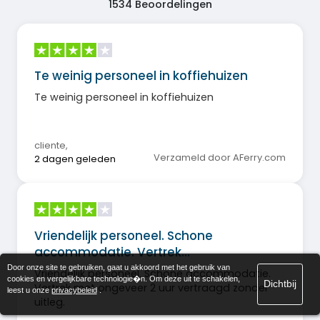
1534
Beoordelingen
Te weinig personeel in koffiehuizen
Te weinig personeel in koffiehuizen
cliente
,
Verzameld door AFerry.com
2 dagen geleden
Vriendelijk personeel. Schone
accommodatie. Vertrek…
Door onze site te gebruiken, gaat u akkoord met het gebruik van
Vriendelijk personeel. Schone accommodatie.
cookies en vergelijkbare technologie�n. Om deze uit te schakelen,
Dichtbij
Vertrek met ongeveer 2 uur vertraagd zonder
leest u onze
privacybeleid
.
uitleg.