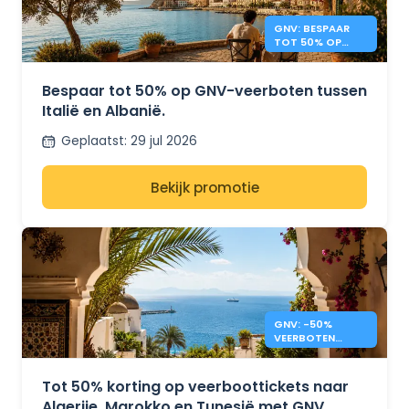
GNV: BESPAAR
TOT 50% OP
VEERBOTEN
TUSSEN ITALIË EN
ALBANIË
Bespaar tot 50% op GNV-veerboten tussen
Italië en Albanië.
Geplaatst
:
29 jul 2026
Bekijk promotie
GNV: -50%
VEERBOTEN
MAROKKO,
TUNESIË,
ALGERIJE
Tot 50% korting op veerboottickets naar
Algerije, Marokko en Tunesië met GNV.