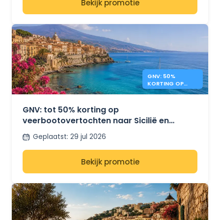
Bekijk promotie
GNV: 50%
KORTING OP
VEERBOTEN NAAR
SICILIË EN
SARDINIË
GNV: tot 50% korting op
veerbootovertochten naar Sicilië en
Sardinië
Geplaatst
:
29 jul 2026
Bekijk promotie