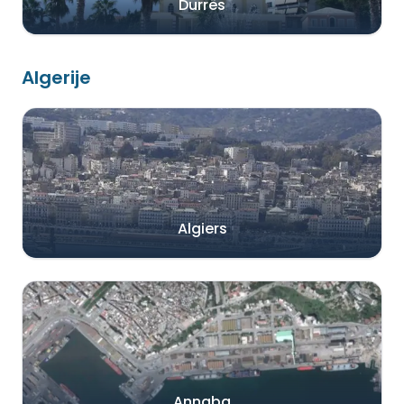
Durrës
Algerije
Algiers
Annaba