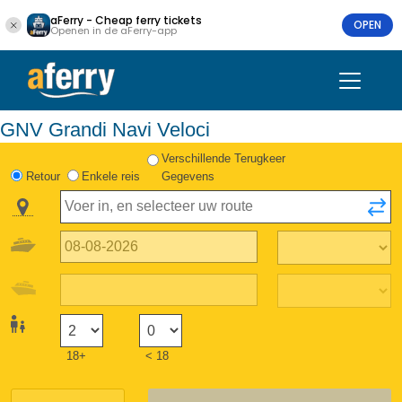
aFerry - Cheap ferry tickets
OPEN
Openen in de aFerry-app
GNV Grandi Navi Veloci
Verschillende Terugkeer
Retour
Enkele reis
Gegevens
18+
< 18