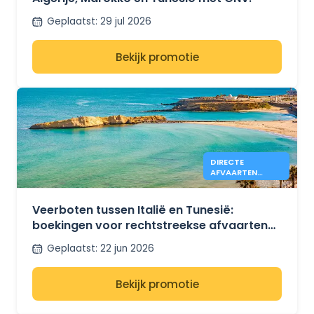
Geplaatst
:
29 jul 2026
Bekijk promotie
DIRECTE
AFVAARTEN
CIVITAVECCHIA-
TUNIS NU OPEN
MET GNV
Veerboten tussen Italië en Tunesië:
boekingen voor rechtstreekse afvaarten
van Civitavecchia naar Tunesië met GNV
Geplaatst
:
22 jun 2026
voor de zomer van 2026 zijn nu geopend.
Bekijk promotie