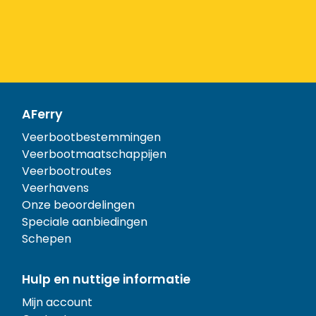
AFerry
Veerbootbestemmingen
Veerbootmaatschappijen
Veerbootroutes
Veerhavens
Onze beoordelingen
Speciale aanbiedingen
Schepen
Hulp en nuttige informatie
Mijn account