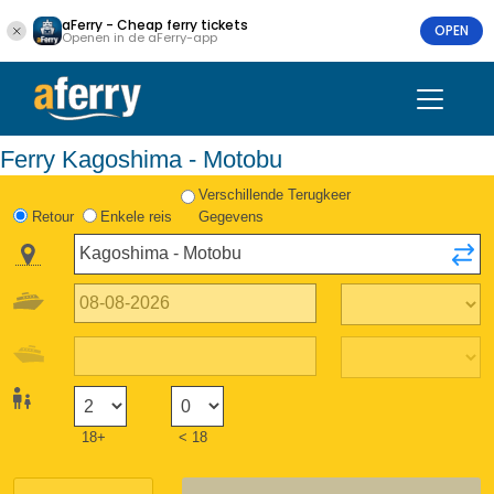
aFerry - Cheap ferry tickets
OPEN
Openen in de aFerry-app
Ferry Kagoshima - Motobu
Verschillende Terugkeer
Retour
Enkele reis
Gegevens
18+
< 18