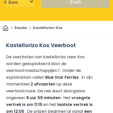
Zoek
Thuis
Routes
Kastellorizo-Kos
Kastellorizo Kos Veerboot
De veerboten van Kastellorizo naar Kos
worden geëxploiteerd door de
veerbootmaatschappijen 1 .
Onder de
exploitanten vallen
Blue Star Ferries
.
Er zijn
momenteel
2 afvaarten
op deze
veerbootroute.
De reis duurt doorgaans
ongeveer
9 uur 59 minuten
.
Het
vroegste
vertrek is om 11:15
en het
laatste vertrek is
om 12:05
.
De prijzen beginnen al vanaf
een