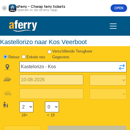
aFerry - Cheap ferry tickets
OPEN
Openen in de aFerry-app
Kastellorizo naar Kos Veerboot
Verschillende Terugkeer
Retour
Enkele reis
Gegevens
18+
< 18