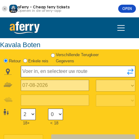
aFerry - Cheap ferry tickets
OPEN
Openen in de aFerry-app
Kavala Boten
Verschillende Terugkeer
Retour
Enkele reis
Gegevens
18+
< 18