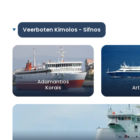
Veerboten Kimolos - Sifnos
Adamantios
Korais
Ar