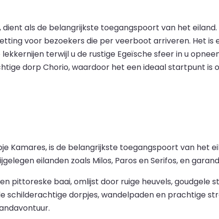
dient als de belangrijkste toegangspoort van het eiland.
setting voor bezoekers die per veerboot arriveren. Het is
 lekkernijen terwijl u de rustige Egeïsche sfeer in u opn
chtige dorp Chorio, waardoor het een ideaal startpunt is
pje Kamares, is de belangrijkste toegangspoort van het 
ijgelegen eilanden zoals Milos, Paros en Serifos, en gara
pittoreske baai, omlijst door ruige heuvels, goudgele s
 schilderachtige dorpjes, wandelpaden en prachtige stra
landavontuur.