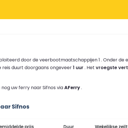
ploiteerd door de veerbootmaatschappijen 1 .
Onder de e
 reis duurt doorgaans ongeveer
1 uur
.
Het
vroegste vert
nog uw ferry naar Sifnos via
AFerry
.
aar Sifnos
emiddelde prijs
Duur
Wekelijkse zei