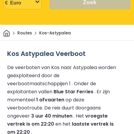
Zoek
Thuis
Routes
Kos-Astypalea
Kos Astypalea Veerboot
De veerboten van Kos naar Astypalea worden
geëxploiteerd door de
veerbootmaatschappijen 1 .
Onder de
exploitanten vallen
Blue Star Ferries
.
Er zijn
momenteel
1 afvaarten
op deze
veerbootroute.
De reis duurt doorgaans
ongeveer
3 uur 40 minuten
.
Het
vroegste
vertrek is om 22:20
en het
laatste vertrek is
om 22:20
.