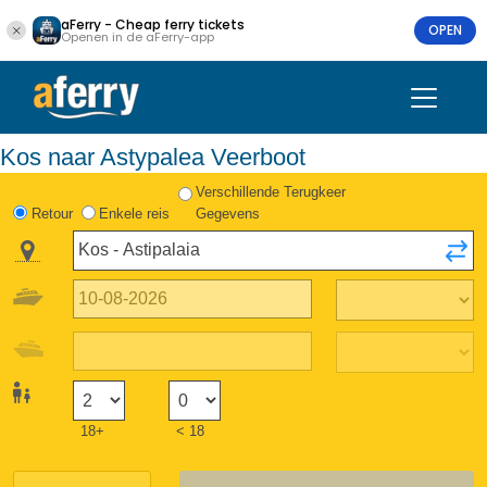
aFerry - Cheap ferry tickets
OPEN
Openen in de aFerry-app
Kos naar Astypalea Veerboot
Verschillende Terugkeer
Retour
Enkele reis
Gegevens
18+
< 18