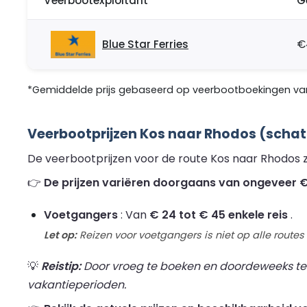
Veerbootexploitant
G
Blue Star Ferries
€
*Gemiddelde prijs gebaseerd op veerbootboekingen van 
Veerbootprijzen Kos naar Rhodos (schat
De veerbootprijzen voor de route Kos naar Rhodos z
👉
De prijzen variëren doorgaans van ongeveer € 
Voetgangers
: Van
€ 24 tot € 45 enkele reis
.
Let op:
Reizen voor voetgangers is niet op alle routes
💡
Reistip:
Door vroeg te boeken en doordeweeks te re
vakantieperioden.