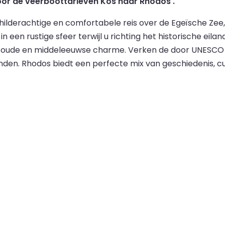
voor de veerboottarieven Kos naar Rhodos .
lderachtige en comfortabele reis over de Egeïsche Zee, 
 een rustige sfeer terwijl u richting het historische eila
an oude en middeleeuwse charme. Verken de door UNESCO
den. Rhodos biedt een perfecte mix van geschiedenis, cu