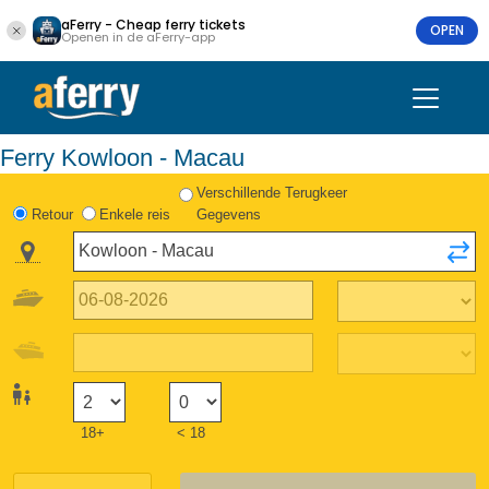
aFerry - Cheap ferry tickets
OPEN
Openen in de aFerry-app
Ferry Kowloon - Macau
Verschillende Terugkeer
Retour
Enkele reis
Gegevens
18+
< 18