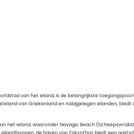
ofdstad van het eiland, is de belangrijkste toegangspoo
steland van Griekenland en nabijgelegen eilanden, biedt 
s van het eiland, waaronder Navagio Beach (Scheepswraks
 eilandhoppen, de haven van Zakynthos biedt een gastvrij