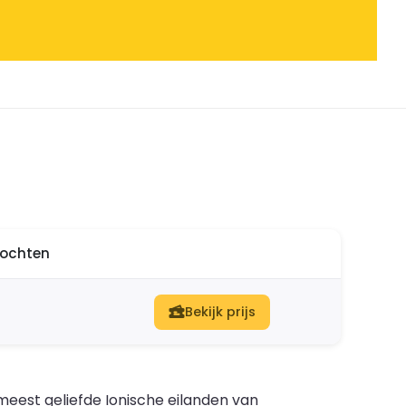
ltochten
Bekijk prijs
meest geliefde Ionische eilanden van