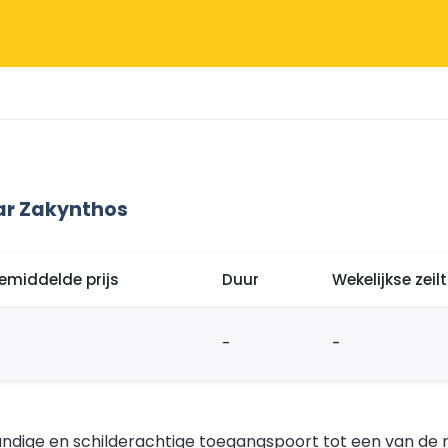
ar Zakynthos
emiddelde prijs
Duur
Wekelijkse zei
-
-
andige en schilderachtige toegangspoort tot een van de 