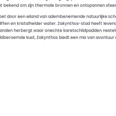
aat bekend om zijn thermale bronnen en ontspannen sfeer,
et door een eiland van adembenemende natuurlijke sch
fen en kristalhelder water. Zakynthos-stad heeft levend
 stranden herbergt waar onechte karetschildpadden nestel
dberoemde kust, Zakynthos biedt een mix van avontuur en 