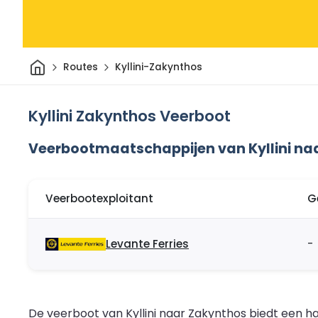
Thuis
Routes
Kyllini-Zakynthos
Kyllini Zakynthos Veerboot
Veerbootmaatschappijen van Kyllini na
Veerbootexploitant
G
Levante Ferries
-
De veerboot van Kyllini naar Zakynthos biedt een h