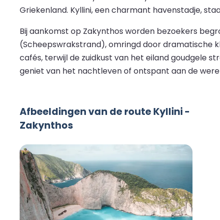
Griekenland. Kyllini, een charmant havenstadje, st
Bij aankomst op Zakynthos worden bezoekers begro
(Scheepswrakstrand), omringd door dramatische klif
cafés, terwijl de zuidkust van het eiland goudgele
geniet van het nachtleven of ontspant aan de werel
Afbeeldingen van de route Kyllini -
Zakynthos