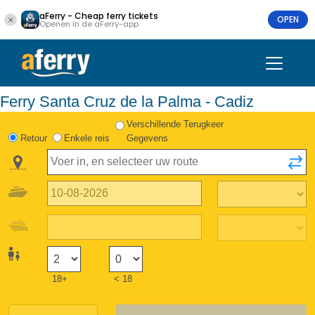
aFerry - Cheap ferry tickets
OPEN
Openen in de aFerry-app
Ferry Santa Cruz de la Palma - Cadiz
Verschillende Terugkeer
Retour
Enkele reis
Gegevens
18+
< 18