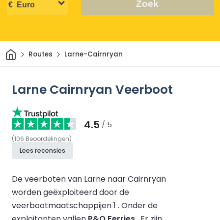
Zoek
Thuis
Routes
Larne-Cairnryan
Larne Cairnryan Veerboot
4.5
/ 5
(
106
Beoordelingen
)
Lees recensies
De veerboten van Larne naar Cairnryan
worden geëxploiteerd door de
veerbootmaatschappijen 1 .
Onder de
exploitanten vallen
P&O Ferries
.
Er zijn