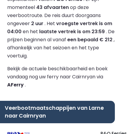
momenteel
43 afvaarten
op deze
veerbootroute.
De reis duurt doorgaans
ongeveer
2 uur
.
Het
vroegste vertrek is om
04:00
en het
laatste vertrek is om 23:59
.
De
prijzen beginnen al vanaf
een bepaald € 212
,
afhankelijk van het seizoen en het type
voertuig.
Bekijk de actuele beschikbaarheid en boek
vandaag nog uw ferry naar Cairnryan via
AFerry
.
Veerbootmaatschappijen van Larne
naar Cairnryan
P&O Ferries