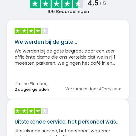
4.5
/ 5
106
Beoordelingen
We werden bij de gate…
We werden bij de gate begroet door een zeer
efficiënte dame die ons vertelde dat we in rij 1
moesten parkeren. We gingen het café in en
namen een lekker ontbijtbroodje. Op de
afgesproken tijd gingen we aan boord, maar
niemand leek te weten dat er een
Jim the Plumber
,
rolstoelgebruiker in onze groep was. Ik vroeg een
Verzameld door AFerry.com
2 dagen geleden
medewerker om ruimte achter onze auto vrij te
laten zodat de rolstoel eruit kon, anders hadden
we problemen gehad. De rest van de reis verliep
prima.
Uitstekende service, het personeel was…
Uitstekende service, het personeel was zeer