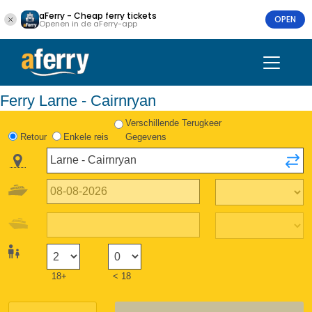
aFerry - Cheap ferry tickets
OPEN
Openen in de aFerry-app
Ferry Larne - Cairnryan
Verschillende Terugkeer
Retour
Enkele reis
Gegevens
18+
< 18